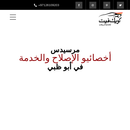
Skip
+97126109203
تويتر
بينتيريست
انستغرام
فيس
to
بوك
Menu
content
مرسيدس
أخصائيو الإصلاح والخدمة
في أبو ظبي