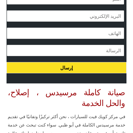
س
م
ا
*
ل
ب
ا
ر
ل
ي
ه
د
ا
ا
ا
ل
ت
ل
ر
ف
إ
س
*
ل
إرسال
ا
ك
ل
ت
ة
ر
صيانة كاملة مرسيدس ، إصلاح،
و
ن
والحل الخدمة
ي
*
في مركز كويك فيت للسيارات ، نحن أكثر تركيزًا وتفانيًا في تقديم
خدمة مرسيدس الكاملة في أبو ظبي. سواء كنت تبحث عن خدمة