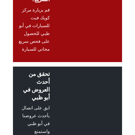
قم بزيارة مركز
كويك فيت
للسيارات في أبو
ظبي للحصول
على فحص سريع
مجاني للسيارة
تحقق من
أحدث
العروض في
أبو ظبي
ابق على اتصال
بأحدث عروضنا
في أبو ظبي
واستمتع