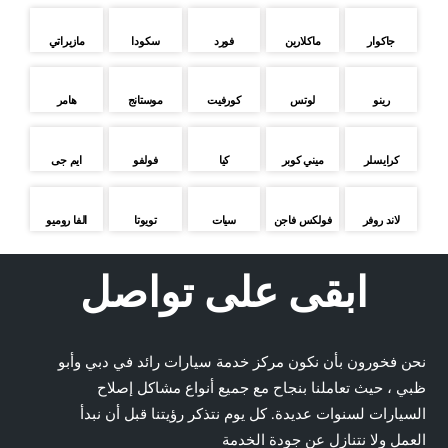
جاكوار
ماكلارين
فورد
سكودا
مازيراتي
رينو
لوتس
كورفيت
موستانج
هامر
كرايسلر
ميني كوبر
كيا
فولفو
ايم جى
لاند روفر
فولكس فاجن
سيات
تويوتا
الفا روميو
ابقى على تواصل
نحن فخورون بأن نكون مركز خدمة سيارات رائد في دبي وأبو
ظبي ، حيث تعاملنا بنجاح مع جميع أنواع مشاكل إصلاح
السيارات لسنوات عديدة. كل يوم نتذكر رؤيتنا قبل أن نبدأ
العمل ولا نتنازل عن جودة الخدمة