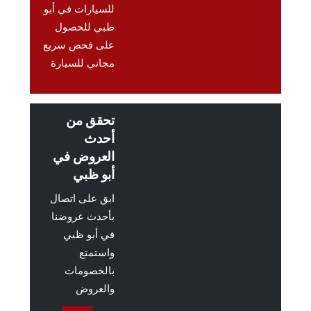
للسيارات في أبو
ظبي للحصول
على فحص سريع
مجاني للسيارة
تحقق من
أحدث
العروض في
أبو ظبي
ابق على اتصال
بأحدث عروضنا
في أبو ظبي
واستمتع
بالخصومات
والعروض