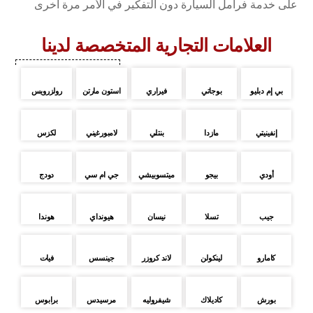
على خدمة فرامل السيارة دون التفكير في الأمر مرة أخرى
العلامات التجارية المتخصصة لدينا
بي إم دبليو
بوجاتي
فيراري
استون مارتن
رولزرويس
إنفينيتي
مازدا
بنتلي
لامبورغيني
لكزس
أودي
بيجو
ميتسوبيشي
جي ام سي
دودج
جيب
تسلا
نيسان
هيونداي
هوندا
كامارو
لينكولن
لاند كروزر
جينسس
فيات
بورش
كاديلاك
شيفروليه
مرسيدس
برابوس