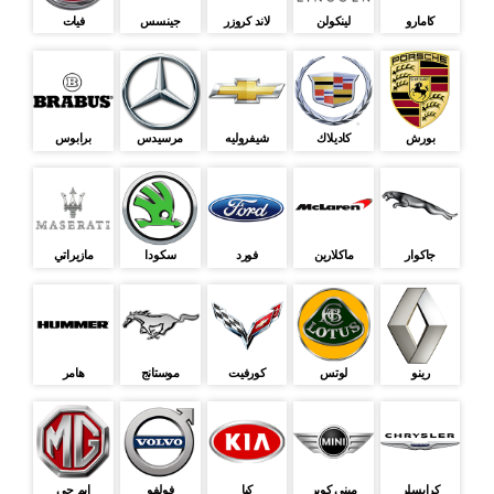
كامارو
لينكولن
لاند كروزر
جينسس
فيات
بورش
كاديلاك
شيفروليه
مرسيدس
برابوس
جاكوار
ماكلارين
فورد
سكودا
مازيراتي
رينو
لوتس
كورفيت
موستانج
هامر
كرايسلر
ميني كوبر
كيا
فولفو
ايم جى