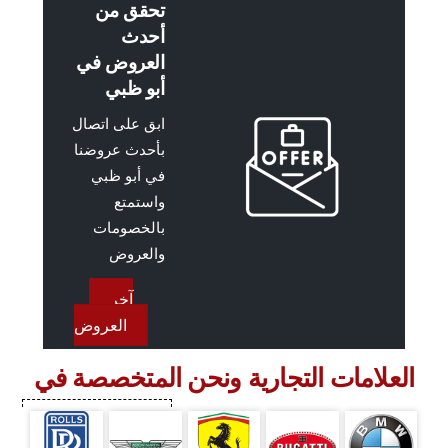
تحقق من
أحدث
العروض في
أبو ظبي
ابق على اتصال
بأحدث عروضنا
في أبو ظبي
واستمتع
بالخصومات
والعروض
آخر
العروض
العلامات التجارية ونحن المتخصصة في