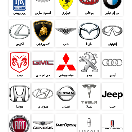
بي إم دبليو
بوجاتي
فيراري
استون مارتن
رولزرويس
إنفينيتي
مازدا
بنتلي
لامبورغيني
لكزس
أودي
بيجو
ميتسوبيشي
جي ام سي
دودج
جيب
تسلا
نيسان
هيونداي
هوندا