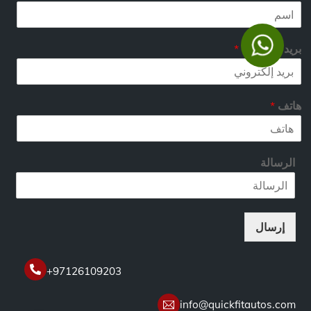
بريد إلكتروني
*
هاتف
*
ا
الرسالة
س
م
ا
س
م
إرسال
ا
س
م
+97126109203
info@quickfitautos.com