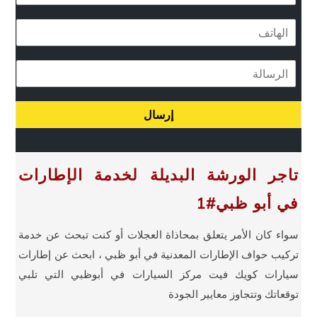
ب
ا
ر
ل
ي
ه
د
ا
ا
ا
ل
ت
ل
ر
ف
إ
س
*
ل
إرسال
ا
ك
ل
ت
ة
ر
و
تاجر الورشة البديلة لخدمة الإطارات
ن
ي
في أبو ظبي#1
*
سواء كان الأمر يتعلق بمحاذاة العجلات أو كنت تبحث عن خدمة
تركيب حواف الإطارات المعدنية في أبو ظبي ، ابحث عن إطارات
سيارات كويك فيت مركز السيارات في أبوظبي التي تلبي
توقعاتك وتتجاوز معايير الجودة